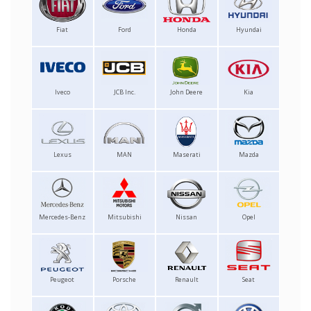
Fiat
Ford
Honda
Hyundai
Iveco
JCB Inc.
John Deere
Kia
Lexus
MAN
Maserati
Mazda
Mercedes-Benz
Mitsubishi
Nissan
Opel
Peugeot
Porsche
Renault
Seat