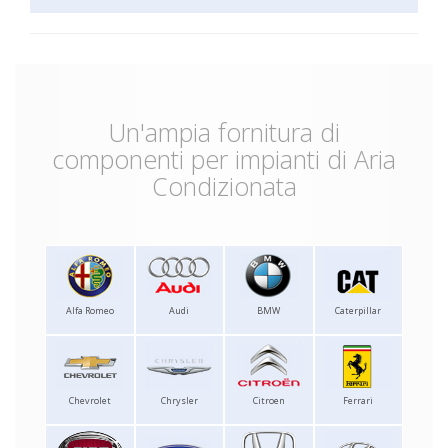
Un'ampia fornitura di
componenti per impianti di Aria
Condizionata
Alfa Romeo
Audi
BMW
Caterpillar
Chevrolet
Chrysler
Citroen
Ferrari