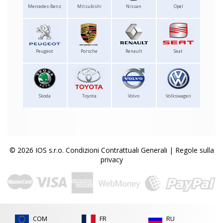
Mercedes-Benz
Mitsubishi
Nissan
Opel
Peugeot
Porsche
Renault
Seat
Skoda
Toyota
Volvo
Volkswagen
© 2026 IOS s.r.o.
Condizioni Contrattuali Generali
|
Regole sulla
privacy
COM
FR
RU