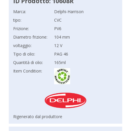
ID Prodotto: 10608R
Marca:
Delphi-Harrison
tipo:
CVC
Frizione:
PV6
Diametro frizione:
104 mm
voltaggio:
12 V
Tipo di olio:
PAG 46
Quantità di olio:
165ml
Item Condition:
Rigenerato dal produttore