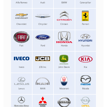
Alfa Romeo
Audi
BMW
Caterpillar
Chevrolet
Chrysler
Citroen
Ferrari
Fiat
Ford
Honda
Hyundai
Iveco
JCB Inc.
John Deere
Kia
Lexus
MAN
Maserati
Mazda