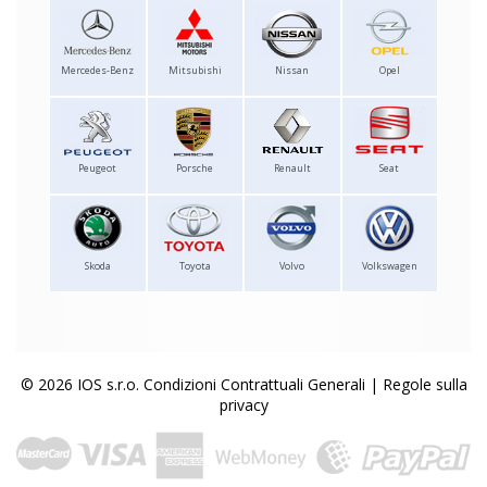
Mercedes-Benz
Mitsubishi
Nissan
Opel
Peugeot
Porsche
Renault
Seat
Skoda
Toyota
Volvo
Volkswagen
© 2026 IOS s.r.o.
Condizioni Contrattuali Generali
|
Regole sulla
privacy