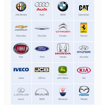
Alfa Romeo
Audi
BMW
Caterpillar
Chevrolet
Chrysler
Citroen
Ferrari
Fiat
Ford
Honda
Hyundai
Iveco
JCB Inc.
John Deere
Kia
Lexus
MAN
Maserati
Mazda