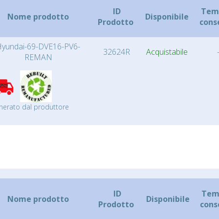
ID
Temp
Nome prodotto
Disponibile
Prodotto
cons
Hyundai-69-DVE16-PV6-
32624R
Acquistabile
REMAN
nerato dal produttore
ID
Temp
Nome prodotto
Disponibile
Prodotto
cons