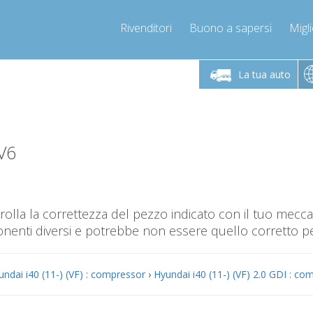
Rivenditori
Buono a sapersi
Migli
erdì 9-12 / 14-17
Chiamaci!
Lunedì-Vene
+393278892946
La tua auto
+393278892946
mpressor-express.it
info@com
V6
olla la correttezza del pezzo indicato con il tuo mec
nti diversi e potrebbe non essere quello corretto per
undai i40 (11-) (VF) : compressor
›
Hyundai i40 (11-) (VF) 2.0 GDI : co