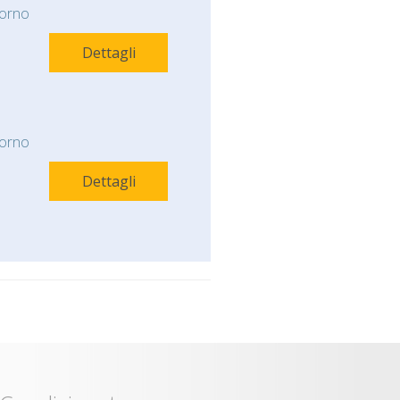
orno
Dettagli
orno
Dettagli