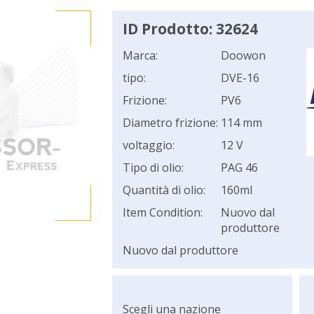
ID Prodotto: 32624
Marca:
Doowon
tipo:
DVE-16
Frizione:
PV6
Diametro frizione:
114 mm
voltaggio:
12 V
Tipo di olio:
PAG 46
Quantità di olio:
160ml
Item Condition:
Nuovo dal
produttore
Nuovo dal produttore
Scegli una nazione