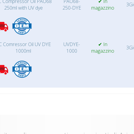
 Compressor Oil PAO68
PAO68-
✔ In
3Gi
250ml with UV dye
250-DYE
magazzino
C Comressor Oil UV DYE
UVDYE-
✔ In
3Gi
1000ml
1000
magazzino