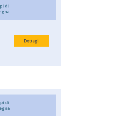
i di
egna
-
Dettagli
i di
egna