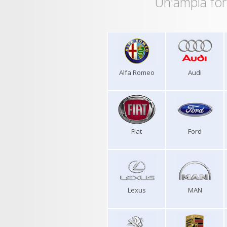
Un'ampia for
Alfa Romeo
Audi
Fiat
Ford
Lexus
MAN