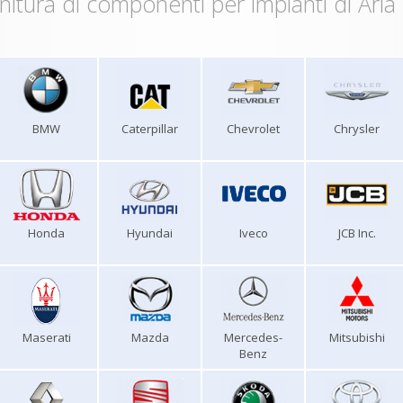
nitura di componenti per impianti di Aria
BMW
Caterpillar
Chevrolet
Chrysler
Honda
Hyundai
Iveco
JCB Inc.
Maserati
Mazda
Mercedes-
Mitsubishi
Benz