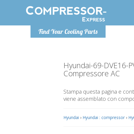
Lunedì-Ven
Find Your Cooling Parts
info@co
Hyundai-69-DVE16-P
Compressore AC
Stampa questa pagina e contr
viene assemblato con compone
Hyundai
›
Hyundai : compressor
›
Hy