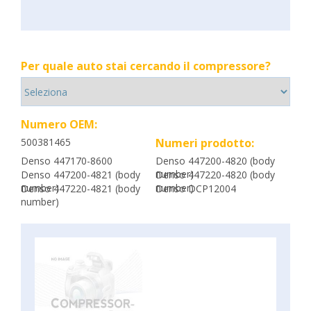
Per quale auto stai cercando il compressore?
Numero OEM:
500381465
Numeri prodotto:
Denso 447170-8600
Denso 447200-4820 (body
number)
Denso 447200-4821 (body
Denso 447220-4820 (body
number)
number)
Denso 447220-4821 (body
Denso DCP12004
number)