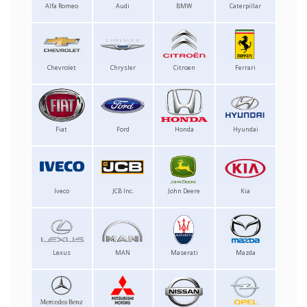
Alfa Romeo
Audi
BMW
Caterpillar
Chevrolet
Chrysler
Citroen
Ferrari
Fiat
Ford
Honda
Hyundai
Iveco
JCB Inc.
John Deere
Kia
Lexus
MAN
Maserati
Mazda