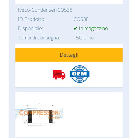
Iveco-Condenser-CO538
ID Prodotto:
CO538
Disponibile:
✔ In magazzino
Tempi di consegna:
5Giorno
Dettagli