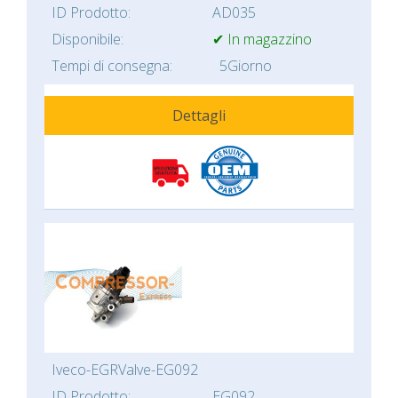
ID Prodotto:
AD035
Disponibile:
✔ In magazzino
Tempi di consegna:
5Giorno
Dettagli
Iveco-EGRValve-EG092
ID Prodotto:
EG092