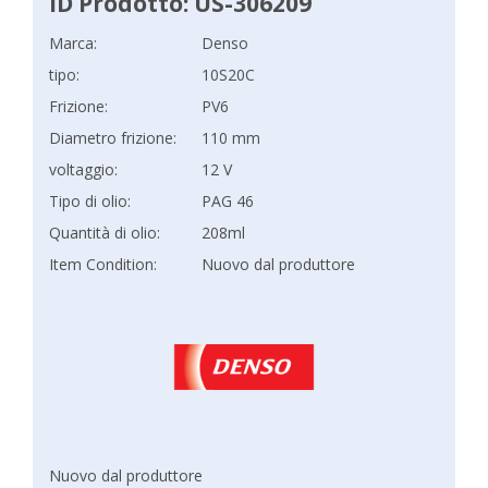
ID Prodotto: US-306209
Marca:
Denso
tipo:
10S20C
Frizione:
PV6
Diametro frizione:
110 mm
voltaggio:
12 V
Tipo di olio:
PAG 46
Quantità di olio:
208ml
Item Condition:
Nuovo dal produttore
Nuovo dal produttore