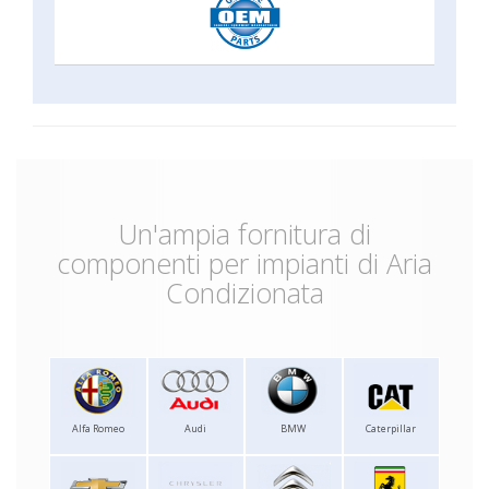
Un'ampia fornitura di
componenti per impianti di Aria
Condizionata
Alfa Romeo
Audi
BMW
Caterpillar