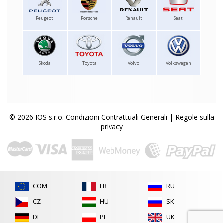
Peugeot
Porsche
Renault
Seat
Skoda
Toyota
Volvo
Volkswagen
© 2026 IOS s.r.o.
Condizioni Contrattuali Generali
|
Regole sulla
privacy
COM
FR
RU
CZ
HU
SK
DE
PL
UK