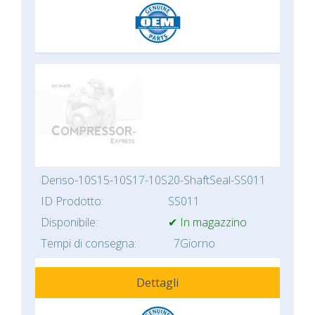
Denso-10S15-10S17-10S20-ShaftSeal-SS011
ID Prodotto:
SS011
Disponibile:
✔ In magazzino
Tempi di consegna:
7Giorno
Dettagli