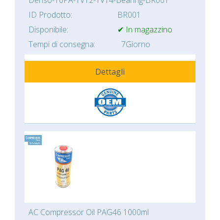
Denso-10PA-TV12-TV14-Bearing-BR001
ID Prodotto:
BR001
Disponibile:
✔ In magazzino
Tempi di consegna:
7Giorno
Dettagli
AC Compressor Oil PAG46 1000ml