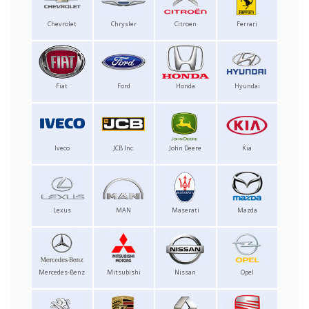
Chevrolet
Chrysler
Citroen
Ferrari
Fiat
Ford
Honda
Hyundai
Iveco
JCB Inc.
John Deere
Kia
Lexus
MAN
Maserati
Mazda
Mercedes-Benz
Mitsubishi
Nissan
Opel