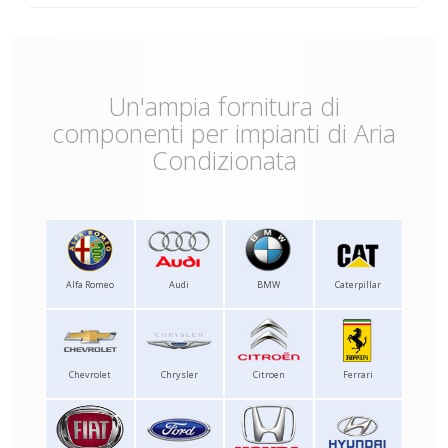
Un'ampia fornitura di
componenti per impianti di Aria
Condizionata
Alfa Romeo
Audi
BMW
Caterpillar
Chevrolet
Chrysler
Citroen
Ferrari