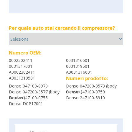
Per quale auto stai cercando il compressore?
Numero OEM:
0002302411
0031316601
0031317001
0031319501
A0002302411
A0031316601
A0031319501
Numeri prodotto:
Denso 047100-8970
Denso 047200-3573 (body
number)
Denso 047200-3577 (body
Denso 147100-0750
number)
Denso 147100-0755
Denso 247100-5910
Denso DCP17001