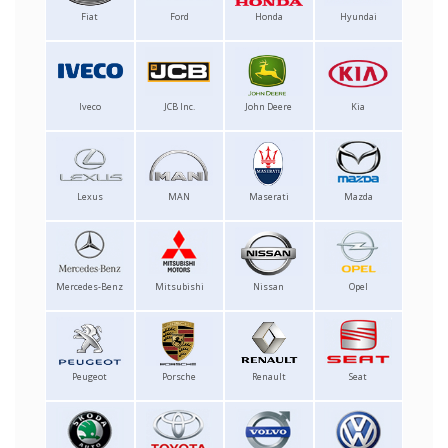
Fiat
Ford
Honda
Hyundai
Iveco
JCB Inc.
John Deere
Kia
Lexus
MAN
Maserati
Mazda
Mercedes-Benz
Mitsubishi
Nissan
Opel
Peugeot
Porsche
Renault
Seat