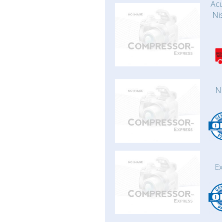
Acu
Ni
N
E