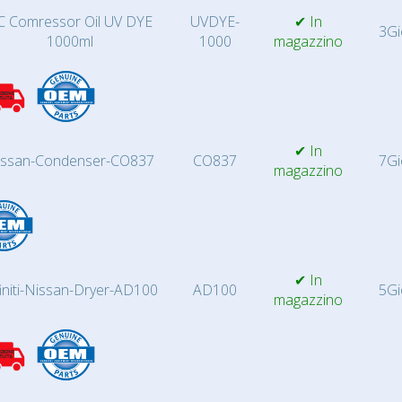
C Comressor Oil UV DYE
UVDYE-
✔ In
3Gi
1000ml
1000
magazzino
✔ In
issan-Condenser-CO837
CO837
7Gi
magazzino
✔ In
finiti-Nissan-Dryer-AD100
AD100
5Gi
magazzino