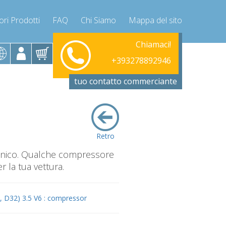
ori Prodotti
FAQ
Chi Siamo
Mappa del sito
Chiamaci!
+393278892946
+393278892946
tuo contatto commerciante
Retro
canico. Qualche compressore
 la tua vettura.
2, D32) 3.5 V6 : compressor