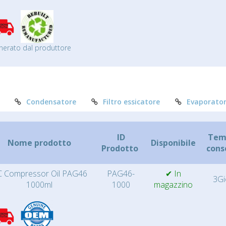
nerato dal produttore
Condensatore
Filtro essicatore
Evaporato
ID
Temp
Nome prodotto
Disponibile
Prodotto
cons
 Compressor Oil PAG46
PAG46-
✔ In
3Gi
1000ml
1000
magazzino