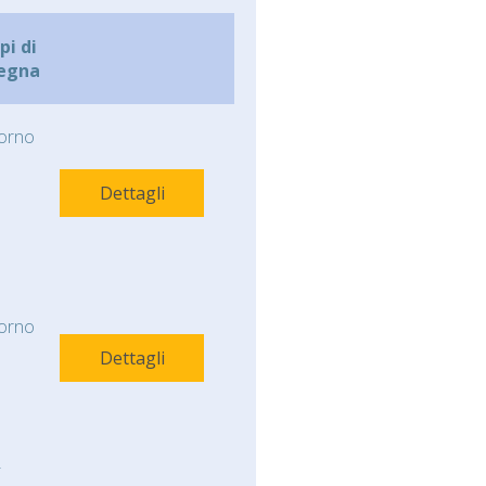
i di
egna
orno
Dettagli
orno
Dettagli
-