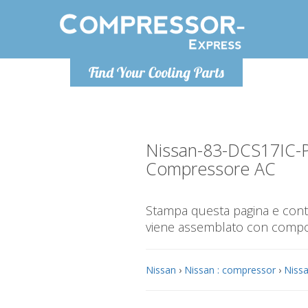
Lunedì-Venerdì 9-12 / 14-17
Find Your Cooling Parts
+393278892946
info@compressor-express.it
Nissan-83-DCS17IC-
Compressore AC
Stampa questa pagina e contr
viene assemblato con compone
Nissan
›
Nissan : compressor
›
Nissa