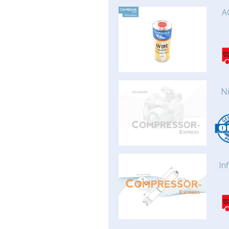
A
N
In