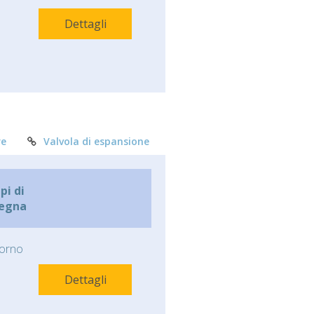
Dettagli
re
Valvola di espansione
i di
egna
orno
Dettagli