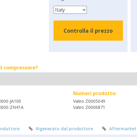
Controlla il prezzo
 il compressore?
Numeri prodotto:
2600-JA100
Valeo Z0005049
2600-ZN41A
Valeo Z0006871
roduttore
Rigenerato dal produttore
Aftermarket