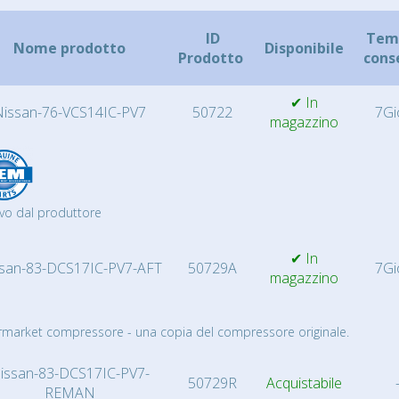
ID
Temp
Nome prodotto
Disponibile
Prodotto
cons
✔ In
Nissan-76-VCS14IC-PV7
50722
7Gi
magazzino
vo dal produttore
✔ In
san-83-DCS17IC-PV7-AFT
50729A
7Gi
magazzino
rmarket compressore - una copia del compressore originale.
issan-83-DCS17IC-PV7-
50729R
Acquistabile
REMAN