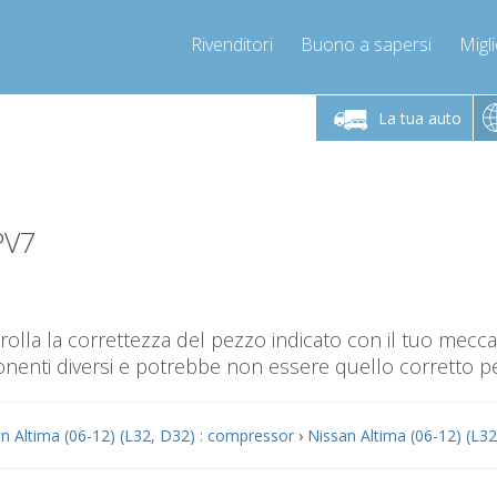
Rivenditori
Buono a sapersi
Migli
Chiamaci!
Lunedì-Venerdì 9-12 / 14-17
+393278892946
La tua auto
+393278892946
info@compressor-express.it
PV7
olla la correttezza del pezzo indicato con il tuo mec
nti diversi e potrebbe non essere quello corretto per
n Altima (06-12) (L32, D32) : compressor
›
Nissan Altima (06-12) (L3