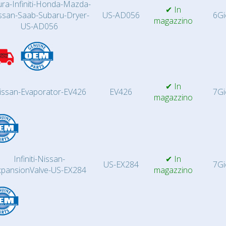
ra-Infiniti-Honda-Mazda-
✔ In
ssan-Saab-Subaru-Dryer-
US-AD056
6Gi
magazzino
US-AD056
✔ In
issan-Evaporator-EV426
EV426
7Gi
magazzino
Infiniti-Nissan-
✔ In
US-EX284
7Gi
xpansionValve-US-EX284
magazzino