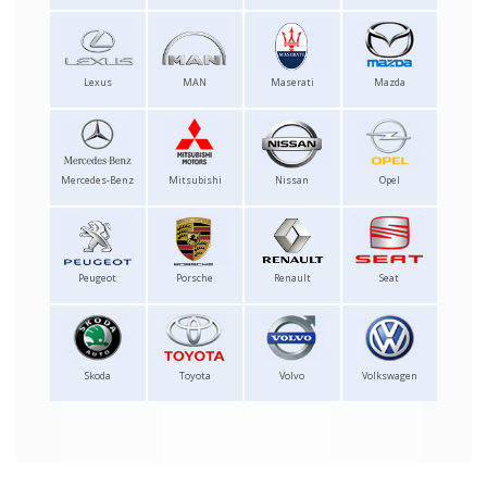
Lexus
MAN
Maserati
Mazda
Mercedes-Benz
Mitsubishi
Nissan
Opel
Peugeot
Porsche
Renault
Seat
Skoda
Toyota
Volvo
Volkswagen