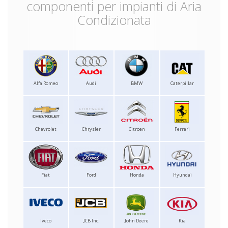
componenti per impianti di Aria
Condizionata
Alfa Romeo
Audi
BMW
Caterpillar
Chevrolet
Chrysler
Citroen
Ferrari
Fiat
Ford
Honda
Hyundai
Iveco
JCB Inc.
John Deere
Kia