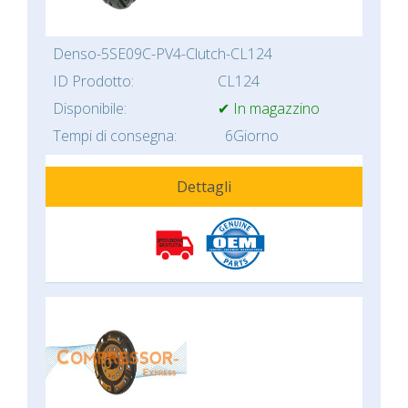
Denso-5SE09C-PV4-Clutch-CL124
ID Prodotto:
CL124
Disponibile:
✔ In magazzino
Tempi di consegna:
6Giorno
Dettagli