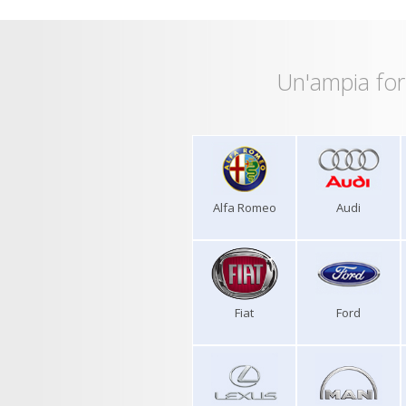
Un'ampia for
Alfa Romeo
Audi
Fiat
Ford