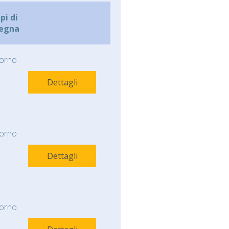
i di
egna
orno
Dettagli
orno
Dettagli
orno