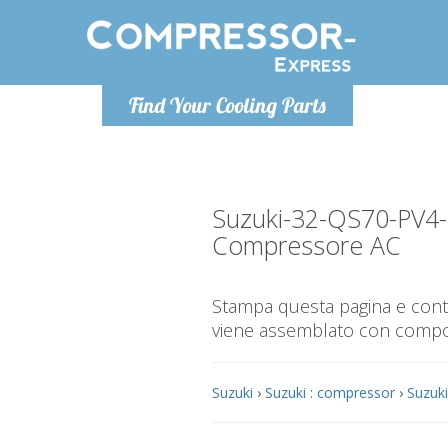
Lunedì-Ven
Find Your Cooling Parts
info@co
Suzuki-32-QS70-PV
Compressore AC
Stampa questa pagina e contr
viene assemblato con compone
Suzuki
›
Suzuki : compressor
›
Suzuki