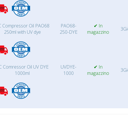
 Compressor Oil PAO68
PAO68-
✔ In
3Gi
250ml with UV dye
250-DYE
magazzino
C Comressor Oil UV DYE
UVDYE-
✔ In
3Gi
1000ml
1000
magazzino