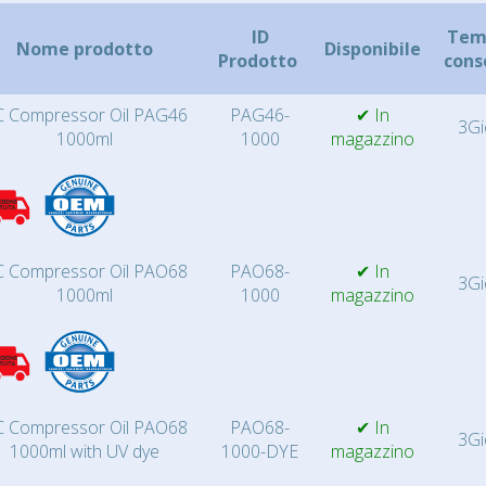
ID
Temp
Nome prodotto
Disponibile
Prodotto
cons
 Compressor Oil PAG46
PAG46-
✔ In
3Gi
1000ml
1000
magazzino
 Compressor Oil PAO68
PAO68-
✔ In
3Gi
1000ml
1000
magazzino
 Compressor Oil PAO68
PAO68-
✔ In
3Gi
1000ml with UV dye
1000-DYE
magazzino