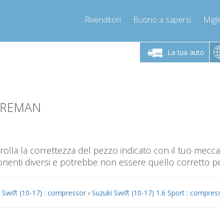
Rivenditori
Buono a sapersi
Migli
erdì 9-12 / 14-17
Chiamaci!
Lunedì-Vene
+393278892946
La tua auto
+393278892946
mpressor-express.it
info@com
4-REMAN
olla la correttezza del pezzo indicato con il tuo mec
nti diversi e potrebbe non essere quello corretto per
 Swift (10-17) : compressor
›
Suzuki Swift (10-17) 1.6 Sport : compres