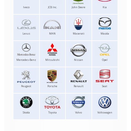
Iveco
JCB Inc.
John Deere
Kia
Lexus
MAN
Maserati
Mazda
Mercedes-Benz
Mitsubishi
Nissan
Opel
Peugeot
Porsche
Renault
Seat
Skoda
Toyota
Volvo
Volkswagen