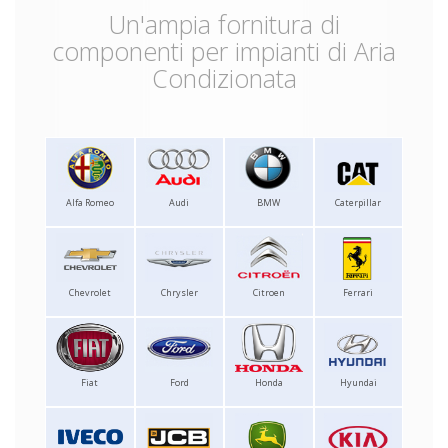
Un'ampia fornitura di
componenti per impianti di Aria
Condizionata
Alfa Romeo
Audi
BMW
Caterpillar
Chevrolet
Chrysler
Citroen
Ferrari
Fiat
Ford
Honda
Hyundai