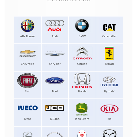
Alfa Romeo
Audi
BMW
Caterpillar
Chevrolet
Chrysler
Citroen
Ferrari
Fiat
Ford
Honda
Hyundai
Iveco
JCB Inc.
John Deere
Kia