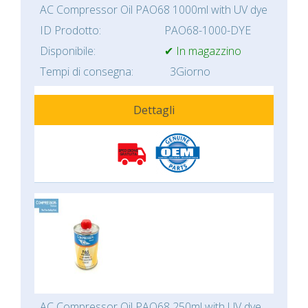
AC Compressor Oil PAO68 1000ml with UV dye
ID Prodotto:
PAO68-1000-DYE
Disponibile:
✔ In magazzino
Tempi di consegna:
3Giorno
Dettagli
AC Compressor Oil PAO68 250ml with UV dye