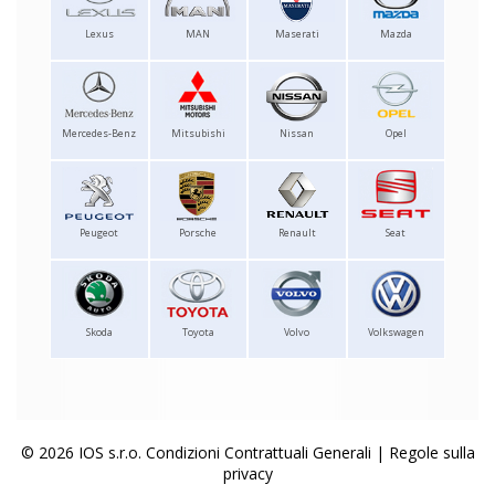
Lexus
MAN
Maserati
Mazda
Mercedes-Benz
Mitsubishi
Nissan
Opel
Peugeot
Porsche
Renault
Seat
Skoda
Toyota
Volvo
Volkswagen
© 2026 IOS s.r.o.
Condizioni Contrattuali Generali
|
Regole sulla
privacy