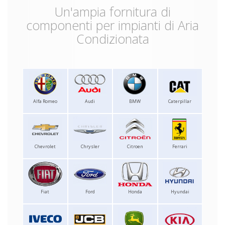
Un'ampia fornitura di
componenti per impianti di Aria
Condizionata
Alfa Romeo
Audi
BMW
Caterpillar
Chevrolet
Chrysler
Citroen
Ferrari
Fiat
Ford
Honda
Hyundai