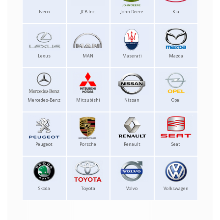
Iveco
JCB Inc.
John Deere
Kia
Lexus
MAN
Maserati
Mazda
Mercedes-Benz
Mitsubishi
Nissan
Opel
Peugeot
Porsche
Renault
Seat
Skoda
Toyota
Volvo
Volkswagen