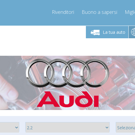
Rivenditori
Buono a sapersi
Migli
erdì 9-12 / 14-17
Chiamaci!
Lunedì-Vene
+393278892946
La tua auto
+393278892946
mpressor-express.it
info@com