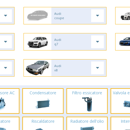
Audi
coupe
Audi
q7
Audi
v8
sore AC
Condensatore
Filtro essicatore
Valvola 
ratore
Riscaldatore
Radiatore dell'olio
Inte