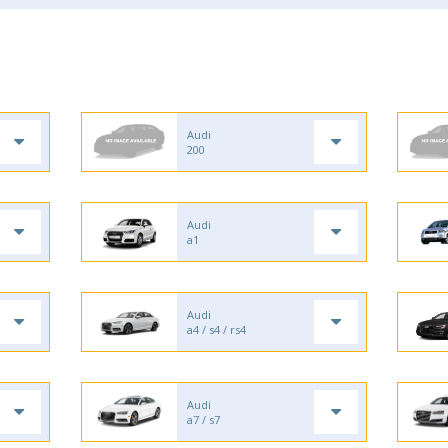
Audi
200
Audi
a1
Audi
a4 / s4 / rs4
Audi
a7 / s7