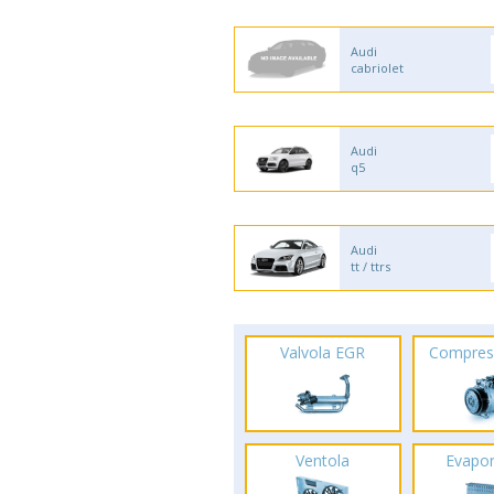
Audi
cabriolet
Audi
q5
Audi
tt / ttrs
Valvola EGR
Compres
Ventola
Evapo