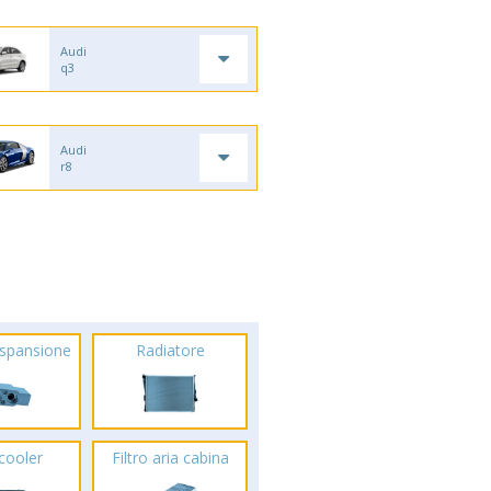
Audi
q3
Audi
r8
espansione
Radiatore
rcooler
Filtro aria cabina