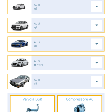
Audi
q5
Audi
q7
Audi
r8
Audi
tt / ttrs
Audi
v8
Valvola EGR
Compressore AC