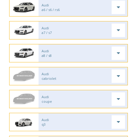
Audi
a6 / s6 / rs6
Audi
a7 / s7
Audi
a8 / s8
Audi
cabriolet
Audi
coupe
Audi
q3