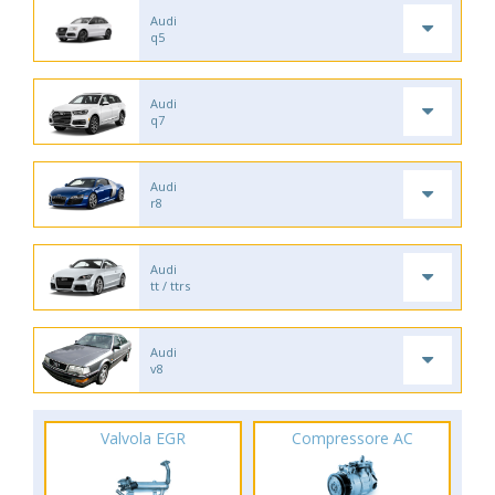
Audi
q5
Audi
q7
Audi
r8
Audi
tt / ttrs
Audi
v8
Valvola EGR
Compressore AC