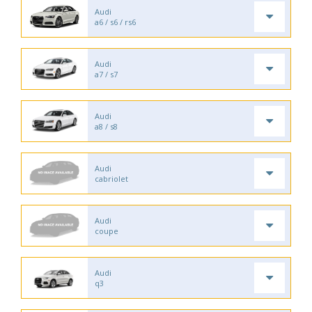
Audi
a6 / s6 / rs6
Audi
a7 / s7
Audi
a8 / s8
Audi
cabriolet
Audi
coupe
Audi
q3