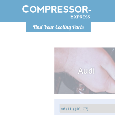
Lunedì-Venerdì 9-12 / 14-17
Find Your Cooling Parts
+393278892946
info@compressor-express.it
Audi