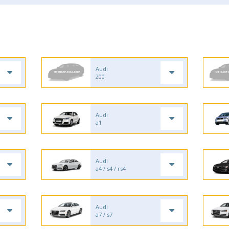
Audi
200
Audi
a1
Audi
a4 / s4 / rs4
Audi
a7 / s7