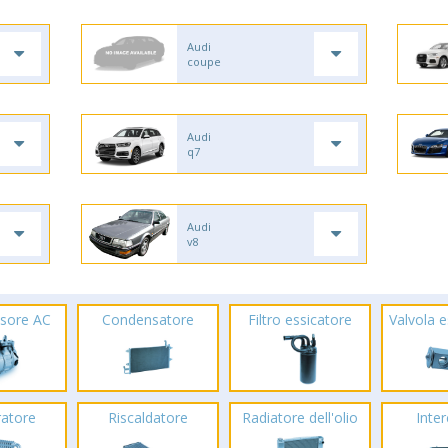
Audi
coupe
Audi
q7
Audi
v8
sore AC
Condensatore
Filtro essicatore
Valvola 
ratore
Riscaldatore
Radiatore dell'olio
Inte