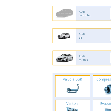
Audi
cabriolet
Audi
q5
Audi
tt / ttrs
Valvola EGR
Compres
Ventola
Evapo