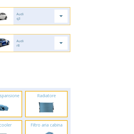
Audi
q3
Audi
r8
espansione
Radiatore
rcooler
Filtro aria cabina