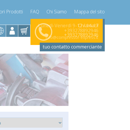
ori Prodotti
FAQ
Chi Siamo
Mappa del sito
Chiamaci!
Lunedì-Venerdì 9-12 / 14-17
+393278892946
+393278892946
info@compressor-express.it
tuo contatto commerciante