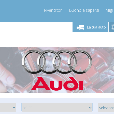
Rivenditori
Buono a sapersi
Migli
Chiamaci!
Lunedì-Venerdì 9-12 / 14-17
+393278892946
La tua auto
+393278892946
info@compressor-express.it