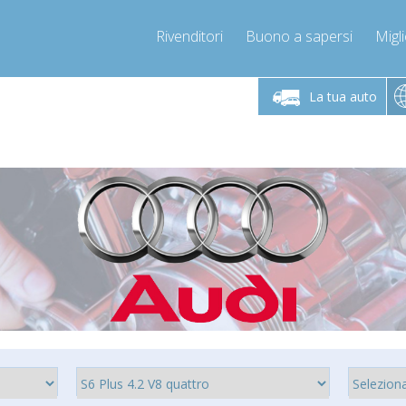
Rivenditori
Buono a sapersi
Migli
erdì 9-12 / 14-17
Chiamaci!
Lunedì-Vene
+393278892946
La tua auto
+393278892946
mpressor-express.it
info@com