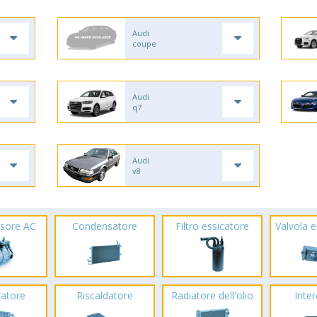
Audi
coupe
Audi
q7
Audi
v8
sore AC
Condensatore
Filtro essicatore
Valvola 
ratore
Riscaldatore
Radiatore dell'olio
Inte