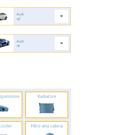
Audi
q3
Audi
r8
espansione
Radiatore
rcooler
Filtro aria cabina