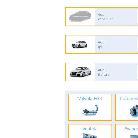
Audi
cabriolet
Audi
q5
Audi
tt / ttrs
Valvola EGR
Compres
Ventola
Evapo