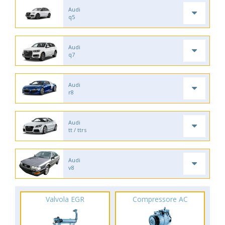
Audi
q5
Audi
q7
Audi
r8
Audi
tt / ttrs
Audi
v8
Valvola EGR
Compressore AC