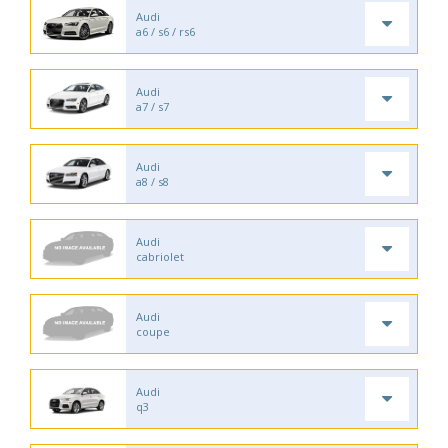
Audi
a6 / s6 / rs6
Audi
a7 / s7
Audi
a8 / s8
Audi
cabriolet
Audi
coupe
Audi
q3