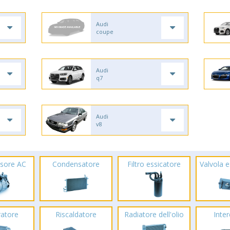
Audi
coupe
Audi
q7
Audi
v8
sore AC
Condensatore
Filtro essicatore
Valvola 
ratore
Riscaldatore
Radiatore dell'olio
Inte