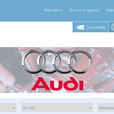
Rivenditori
Buono a sapersi
Migli
erdì 9-12 / 14-17
Chiamaci!
Lunedì-Vene
+393278892946
La tua auto
+393278892946
mpressor-express.it
info@com