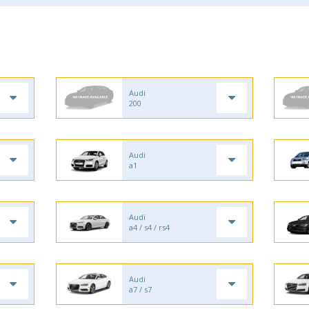
Audi
200
Audi
a1
Audi
a4 / s4 / rs4
Audi
a7 / s7