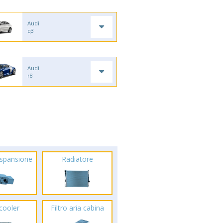
Audi
q3
Audi
r8
espansione
Radiatore
rcooler
Filtro aria cabina