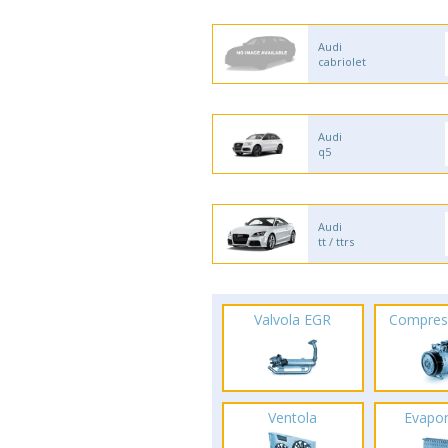
Audi
cabriolet
Audi
q5
Audi
tt / ttrs
Valvola EGR
Compres
Ventola
Evapo