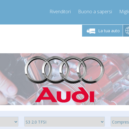
Rivenditori
Buono a sapersi
Migli
erdì 9-12 / 14-17
Chiamaci!
Lunedì-Vene
+393278892946
La tua auto
+393278892946
mpressor-express.it
info@com