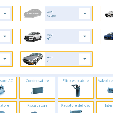
Audi
coupe
Audi
q7
Audi
v8
sore AC
Condensatore
Filtro essicatore
Valvola 
ratore
Riscaldatore
Radiatore dell'olio
Inte