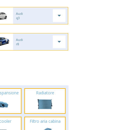
Audi
q3
Audi
r8
espansione
Radiatore
rcooler
Filtro aria cabina