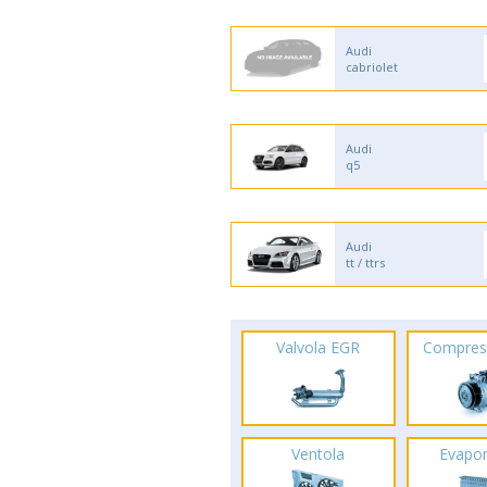
Audi
cabriolet
Audi
q5
Audi
tt / ttrs
Valvola EGR
Compres
Ventola
Evapo