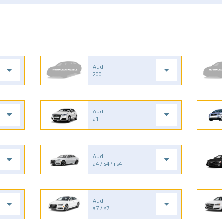
Audi
200
Audi
a1
Audi
a4 / s4 / rs4
Audi
a7 / s7