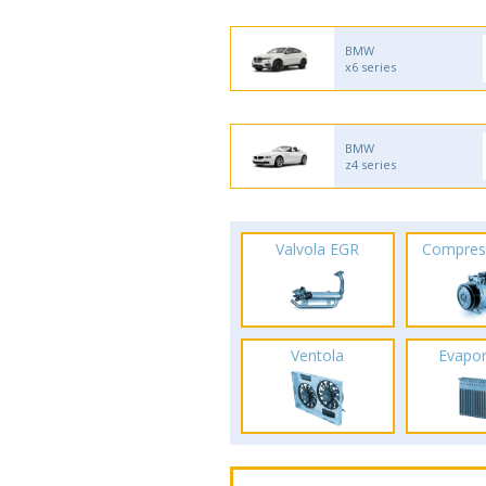
BMW
x6 series
BMW
z4 series
Valvola EGR
Compres
Ventola
Evapo