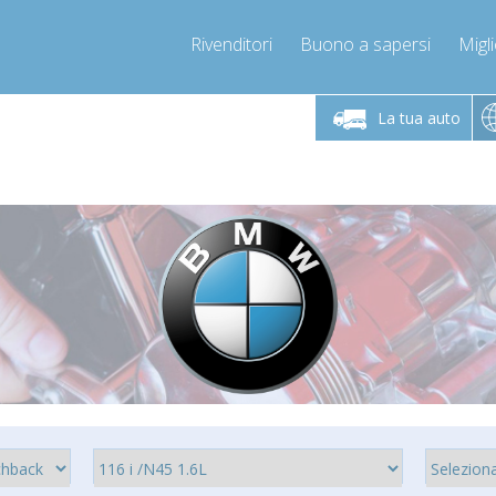
Rivenditori
Buono a sapersi
Migli
erdì 9-12 / 14-17
Chiamaci!
Lunedì-Vene
+393278892946
La tua auto
+393278892946
mpressor-express.it
info@com