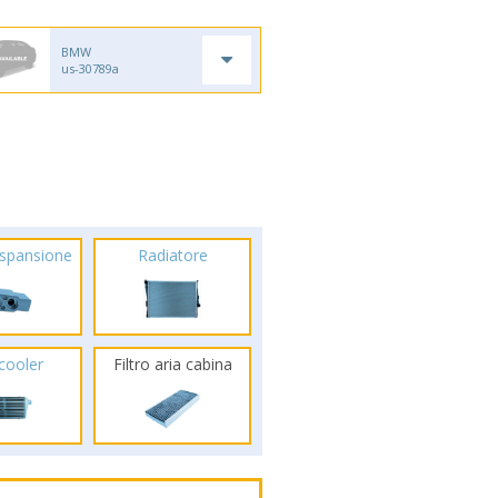
BMW
us-30789a
espansione
Radiatore
rcooler
Filtro aria cabina