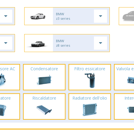
BMW
z3 series
BMW
z8 series
sore AC
Condensatore
Filtro essicatore
Valvola 
ratore
Riscaldatore
Radiatore dell'olio
Inte