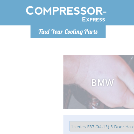
Lunedì-Ven
Find Your Cooling Parts
info@co
BMW