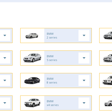
BMW
2 series
BMW
5 series
BMW
8 series
BMW
x4 series