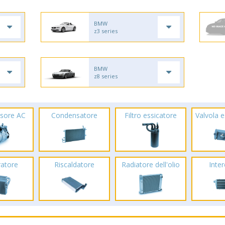
BMW
z3 series
BMW
z8 series
sore AC
Condensatore
Filtro essicatore
Valvola 
ratore
Riscaldatore
Radiatore dell'olio
Inte