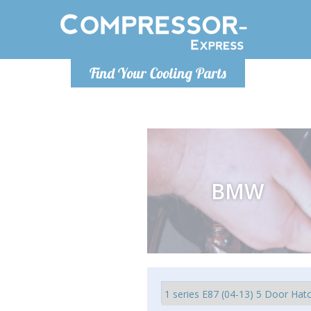
Lunedì-Ven
Find Your Cooling Parts
info@co
BMW