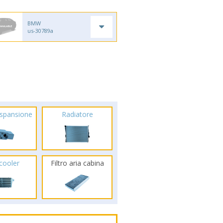
BMW
us-30789a
espansione
Radiatore
rcooler
Filtro aria cabina