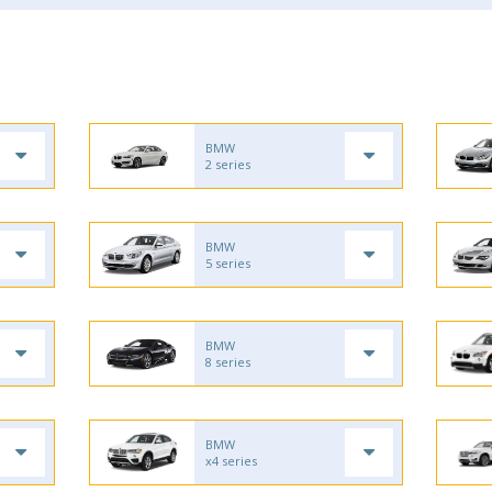
BMW
2 series
BMW
5 series
BMW
8 series
BMW
x4 series