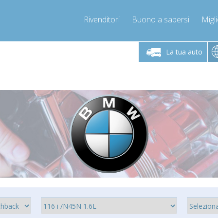
Rivenditori
Buono a sapersi
Migli
erdì 9-12 / 14-17
Chiamaci!
Lunedì-Vene
+393278892946
La tua auto
+393278892946
mpressor-express.it
info@com