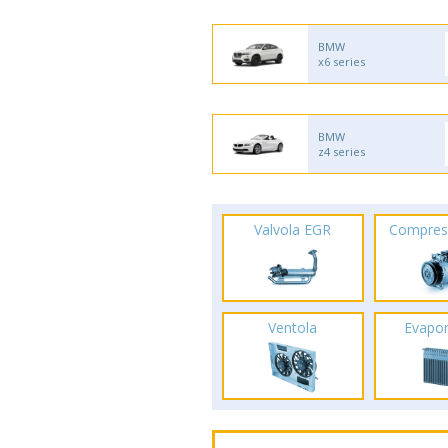
BMW
x6 series
BMW
z4 series
Valvola EGR
Compres
Ventola
Evapo