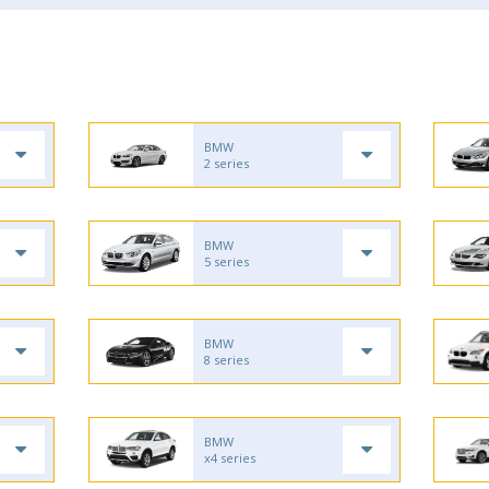
BMW
2 series
BMW
5 series
BMW
8 series
BMW
x4 series