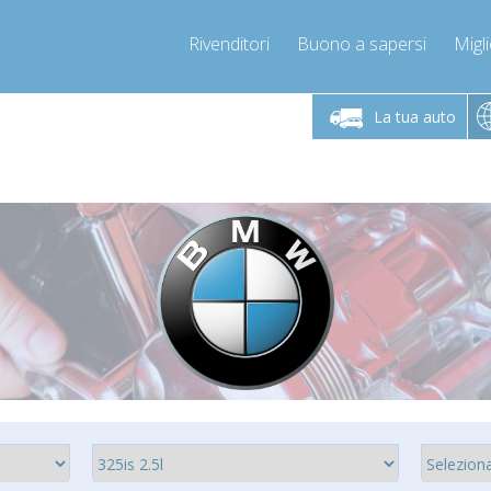
Rivenditori
Buono a sapersi
Migli
erdì 9-12 / 14-17
Chiamaci!
Lunedì-Vene
+393278892946
La tua auto
+393278892946
mpressor-express.it
info@com