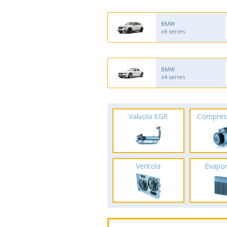
BMW
x6 series
BMW
z4 series
Valvola EGR
Compres
Ventola
Evapo