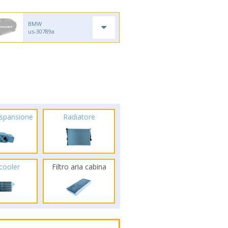
BMW
us-30789a
espansione
Radiatore
rcooler
Filtro aria cabina