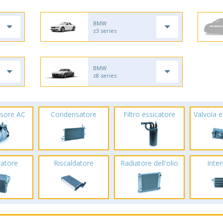
BMW
z3 series
BMW
z8 series
sore AC
Condensatore
Filtro essicatore
Valvola 
ratore
Riscaldatore
Radiatore dell'olio
Inte