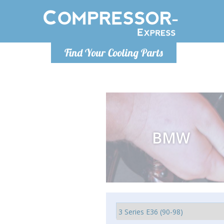
Lunedì-Ven
Find Your Cooling Parts
info@co
BMW