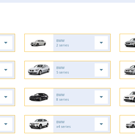
BMW
2 series
BMW
5 series
BMW
8 series
BMW
x4 series