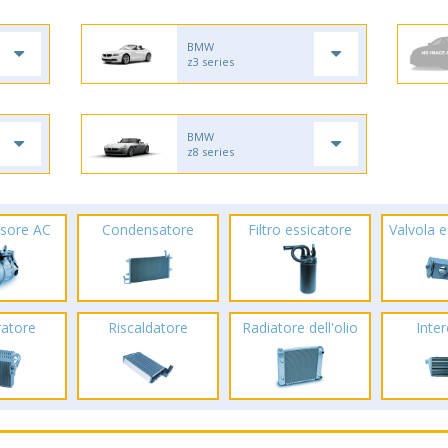
BMW
z3 series
BMW
z8 series
sore AC
Condensatore
Filtro essicatore
Valvola 
ratore
Riscaldatore
Radiatore dell'olio
Inte