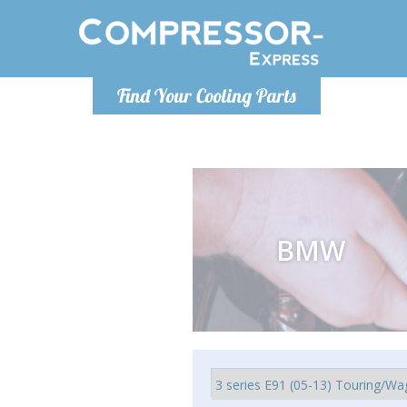
Lunedì-Venerdì 9-12 / 14-17
Find Your Cooling Parts
+393278892946
info@compressor-express.it
BMW