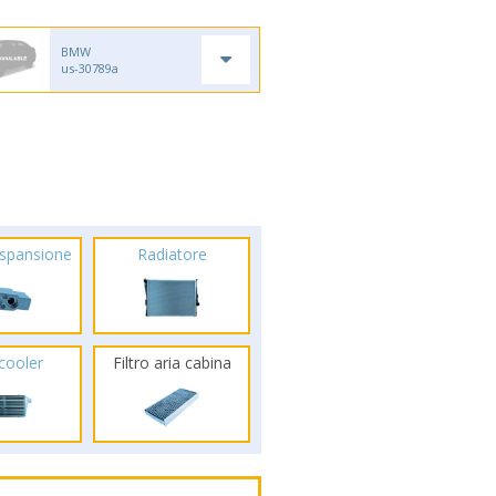
BMW
us-30789a
espansione
Radiatore
rcooler
Filtro aria cabina