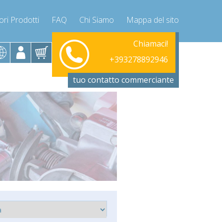
ori Prodotti
FAQ
Chi Siamo
Mappa del sito
Lunedì-Venerdì 9-12 / 14-17
Chiamaci!
+393278892946
+393278892946
info@compressor-express.it
tuo contatto commerciante