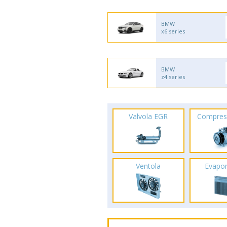
BMW
x6 series
BMW
z4 series
Valvola EGR
Compres
Ventola
Evapo