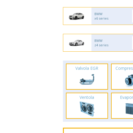
BMW
x6 series
BMW
z4 series
Valvola EGR
Compres
Ventola
Evapo