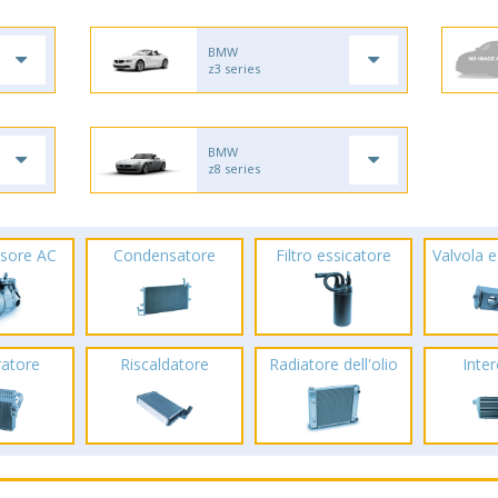
BMW
z3 series
BMW
z8 series
sore AC
Condensatore
Filtro essicatore
Valvola 
ratore
Riscaldatore
Radiatore dell'olio
Inte