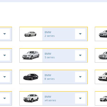
BMW
2 series
BMW
5 series
BMW
8 series
BMW
x4 series