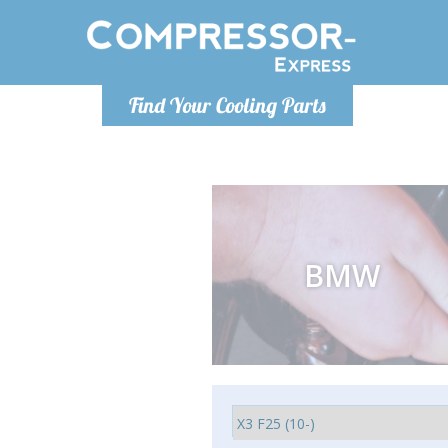
Lunedì-Ven
Find Your Cooling Parts
info@co
BMW