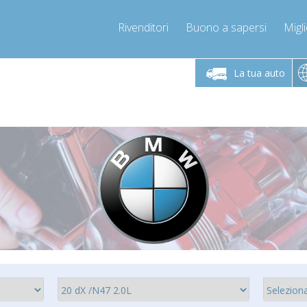
Rivenditori
Buono a sapersi
Migli
erdì 9-12 / 14-17
Chiamaci!
Lunedì-Vene
+393278892946
La tua auto
+393278892946
mpressor-express.it
info@com