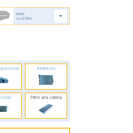
BMW
us-30789a
espansione
Radiatore
rcooler
Filtro aria cabina