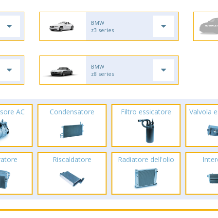
BMW
z3 series
BMW
z8 series
sore AC
Condensatore
Filtro essicatore
Valvola 
ratore
Riscaldatore
Radiatore dell'olio
Inte