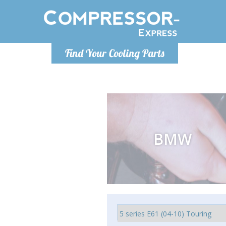
Lunedì-Ven
Find Your Cooling Parts
info@co
BMW