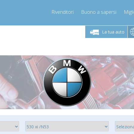
Rivenditori
Buono a sapersi
Migli
erdì 9-12 / 14-17
Chiamaci!
Lunedì-Vene
+393278892946
La tua auto
+393278892946
mpressor-express.it
info@com