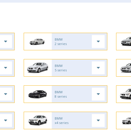
BMW
2 series
BMW
5 series
BMW
8 series
BMW
x4 series