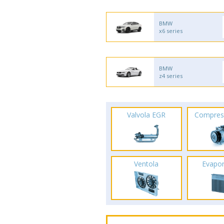
BMW
x6 series
BMW
z4 series
Valvola EGR
Compres
Ventola
Evapo