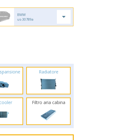
BMW
us-30789a
espansione
Radiatore
rcooler
Filtro aria cabina